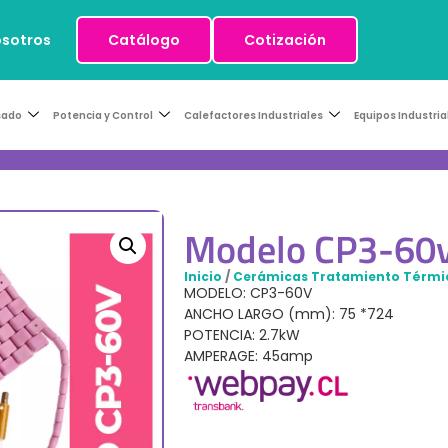
osotros
Catálogo
Cotización
sado
Potencia y Control
Calefactores Industriales
Equipos Industria
Modelo CP3-60
Inicio
/
Cerámicas Tratamiento Térmi
MODELO: CP3-60V
ANCHO LARGO (mm): 75 *724
POTENCIA: 2.7kW
AMPERAGE: 45amp