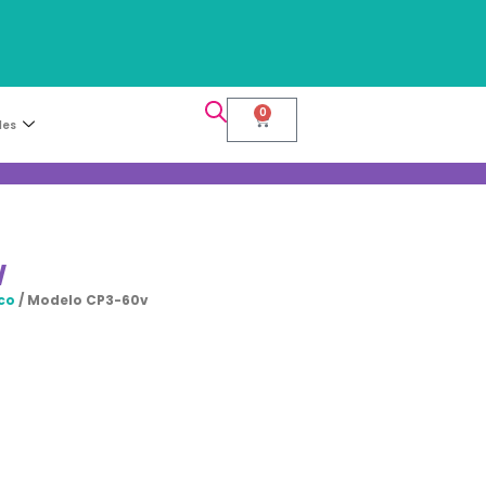
0
les
v
co
/ Modelo CP3-60v