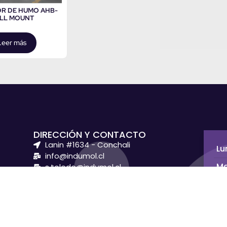
R DE HUMO AHB-
LL MOUNT
Leer más
DIRECCIÓN Y CONTACTO
Lanin #1634 - Conchali
Lu
info@indumol.cl
Ma
s.toledo@indumol.cl
+56 9 3442 5509
Mi
+56 9 7211 6964
ncia,
MÉTODOS DE PAGO
Ju
 mejor
 nivel
Vi