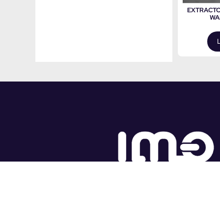
EXTRACTO
WA
Con más de 10 años de experie
Indumol se ha consolidado como el
proveedor de insumos eléctricos a
macro.