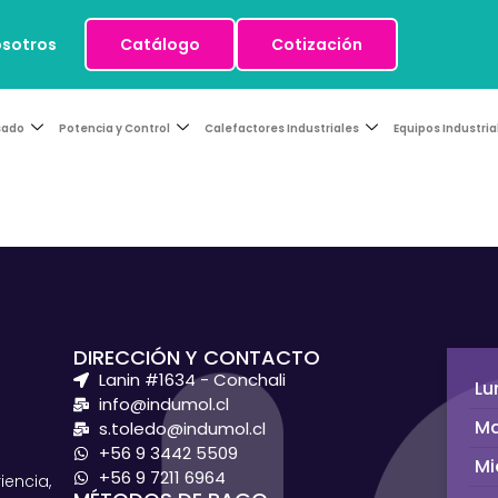
osotros
Catálogo
Cotización
sado
Potencia y Control
Calefactores Industriales
Equipos Industria
DIRECCIÓN Y CONTACTO
Lanin #1634 - Conchali
Lu
info@indumol.cl
Ma
s.toledo@indumol.cl
+56 9 3442 5509
Mi
+56 9 7211 6964
ncia,