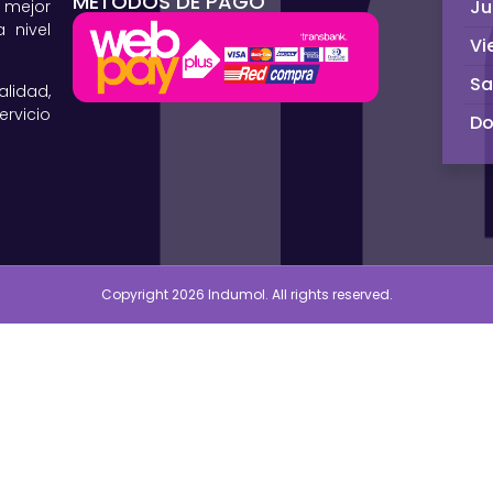
MÉTODOS DE PAGO
Ju
 mejor
 nivel
Vi
S
lidad,
rvicio
D
Copyright 2026 Indumol. All rights reserved.