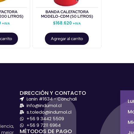
FACTORA
BANDA CALEFACTORA
00 LITROS)
MODELO-CDM (50 LITROS)
0
$
168.620
+IVA
+IVA
carrito
Agregar al carrito
DIRECCIÓN Y CONTACTO
Lanin #1634 - Conchali
Lu
info@indumol.cl
Ma
s.toledo@indumol.cl
+56 9 3442 5509
Mi
+56 9 7211 6964
ncia,
MÉTODOS DE PAGO
Ju
 mejor