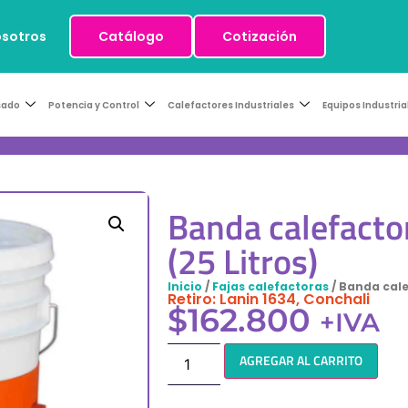
osotros
Catálogo
Cotización
sado
Potencia y Control
Calefactores Industriales
Equipos Industria
Banda calefact
(25 Litros)
Inicio
/
Fajas calefactoras
/ Banda cal
Retiro: Lanin 1634, Conchali
$
162.800
+IVA
AGREGAR AL CARRITO