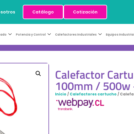
osotros
Catálogo
Cotización
sado
Potencia y Control
Calefactores Industriales
Equipos Industria
Calefactor Car
100mm / 500w 
Inicio
/
Calefactores cartucho
/ Calef
230v