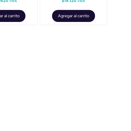
.620
$
19.120
+IVA
+IVA
r al carrito
Agregar al carrito