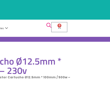
0
les
tucho Ø12.5mm *
– 230v
actor Cartucho Ø12.5mm * 100mm / 500w –