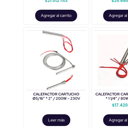
$
21.012
$
25.69
+IVA
Agregar al carrito
Agregar al 
CALEFACTOR CARTUCHO
CALEFACTOR CAR
Ø5/16″ * 2″ / 200W – 230V
* 1 1/4″ / 8
$
17.420
Leer más
Agregar al 