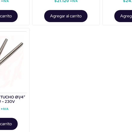
0
$
21.120
$
24
+IVA
+IVA
carrito
Agregar al carrito
Agrega
TUCHO Ø1/4″
0W – 230V
+IVA
carrito