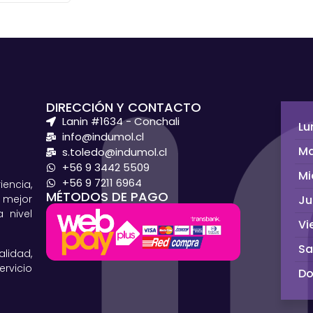
DIRECCIÓN Y CONTACTO
Lanin #1634 - Conchali
Lu
info@indumol.cl
Ma
s.toledo@indumol.cl
+56 9 3442 5509
Mi
+56 9 7211 6964
ncia,
MÉTODOS DE PAGO
Ju
 mejor
 nivel
Vi
S
lidad,
rvicio
D