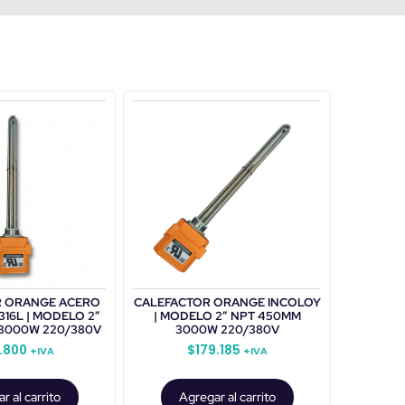
R ORANGE ACERO
CALEFACTOR ORANGE INCOLOY
316L | MODELO 2”
| MODELO 2” NPT 450MM
3000W 220/380V
3000W 220/380V
.800
$
179.185
+IVA
+IVA
r al carrito
Agregar al carrito