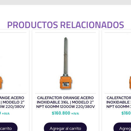
PRODUCTOS RELACIONADOS
ANGE ACERO
CALEFACTOR ORANGE ACERO
CALEFACTO
 | MODELO 2”
INOXIDABLE 316L | MODELO 2”
INOXIDABLE 
0W 220/380V
NPT 600MM 12000W 220/380V
NPT 600MM 
0
$
160.800
$
160
+IVA
+IVA
carrito
Agregar al carrito
Agrega