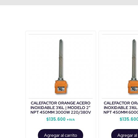
CALEFACTOR ORANGE ACERO
CALEFACTOR OR
INOXIDABLE 316L | MODELO 2”
INOXIDABLE 316L
NPT 450MM 3000W 220/380V
NPT 450MM 600
$
135.600
$
135.60
+IVA
Agregar al carrito
Agregar al 