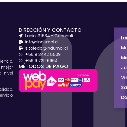
DIRECCIÓN Y CONTACTO
Lanin #1634 - Conchali
Lu
info@indumol.cl
Ma
s.toledo@indumol.cl
+56 9 3442 5509
Mi
+56 9 7211 6964
ncia,
MÉTODOS DE PAGO
Ju
 mejor
 nivel
Vi
S
lidad,
rvicio
D