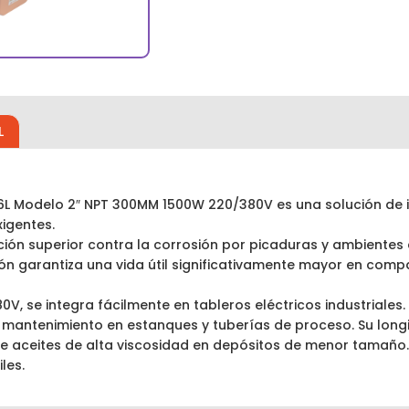
L
16L Modelo 2″ NPT 300MM 1500W 220/380V es una solución de 
xigentes.
cción superior contra la corrosión por picaduras y ambientes
ción garantiza una vida útil significativamente mayor en com
V, se integra fácilmente en tableros eléctricos industriales
o mantenimiento en estanques y tuberías de proceso. Su lon
de aceites de alta viscosidad en depósitos de menor tamaño.
les.