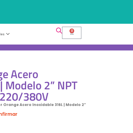
0
les
ge Acero
 | Modelo 2” NPT
220/380V
r Orange Acero Inoxidable 316L | Modelo 2”
onfirmar