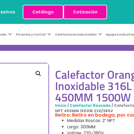
osotros
Catálogo
Cotización
sado
Potencia y Control
Calefactores Industriales
Equipos Industria
Calefactor Oran
Inoxidable 316L
450MM 1500W 
Inicio
/
Calefactor Roscado
/ Calefacto
NPT 450MM 1500W 220/380V
Retiro: Retiro en bodega, por c
Medidas Roscas: 2″ NPT
Largo: 300MM
Voltaje: 220-380V