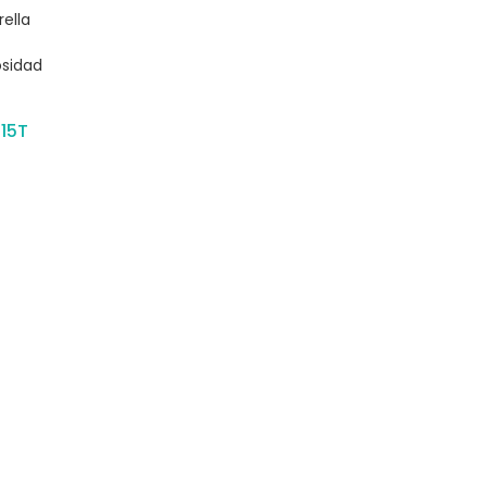
rella
osidad
15T