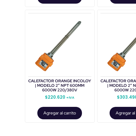
CALEFACTOR ORANGE INCOLOY
CALEFACTOR ORA
| MODELO 2” NPT 600MM
| MODELO 2” 
6000W 220/380V
6000W 22
$
220.620
$
303.49
+IVA
Agregar al carrito
Agregar al 