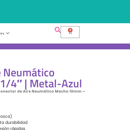
0
les
e Neumático
/4″ | Metal-Azul
Conector de Aire Neumático Macho 10mm –
rosca)
ta durabilidad
xión rápidas