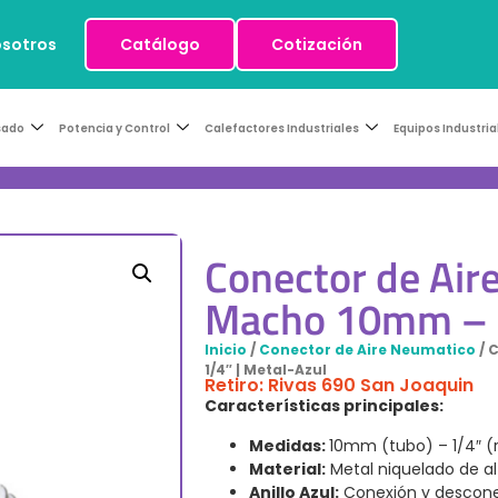
osotros
Catálogo
Cotización
sado
Potencia y Control
Calefactores Industriales
Equipos Industria
Conector de Air
Macho 10mm – 1
Inicio
/
Conector de Aire Neumatico
/ 
1/4″ | Metal-Azul
Retiro: Rivas 690 San Joaquin
Características principales:
Medidas:
10mm (tubo) – 1/4″ (
Material:
Metal niquelado de al
Anillo Azul:
Conexión y descone