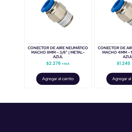
CONECTOR DE AIRE NEUMÁTICO
CONECTOR DE AI
MACHO 8MM – 3/8″ | METAL-
MACHO 4MM – M
AZUL
AZU
$
2.276
$
1.240
+IVA
Agregar al carrito
Agregar al 