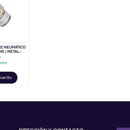
RE NEUMÁTICO
5 | METAL-
L
+IVA
carrito