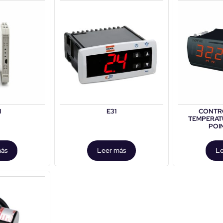
1
E31
CONTR
TEMPERAT
POI
más
Leer más
Le