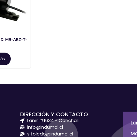
D. MB-ABZ-T-
más
DIRECCIÓN Y CONTACTO
Lanin #1634 - Conchali
Lu
info@indumol.cl
Ma
s.toledo@indumol.cl