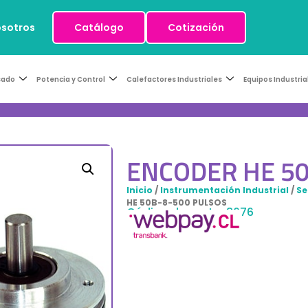
osotros
Catálogo
Cotización
sado
Potencia y Control
Calefactores Industriales
Equipos Industria
ENCODER HE 50
Inicio
/
Instrumentación Industrial
/
Se
HE 50B-8-500 PULSOS
Código de venta: 8676