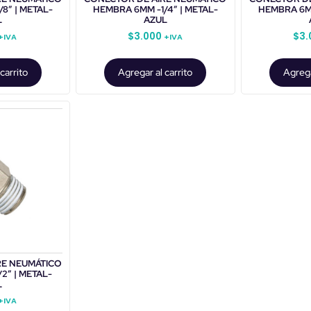
8″ | METAL-
HEMBRA 6MM -1/4″ | METAL-
HEMBRA 6MM
L
AZUL
$
3.000
$
3.
+IVA
+IVA
carrito
Agregar al carrito
Agrega
RE NEUMÁTICO
2″ | METAL-
L
+IVA