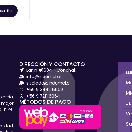
carrito
DIRECCIÓN Y CONTACTO
Lanin #1634 - Conchali
Lu
info@indumol.cl
Ma
s.toledo@indumol.cl
+56 9 3442 5509
Mi
+56 9 7211 6964
ncia,
MÉTODOS DE PAGO
Ju
 mejor
 nivel
Vi
S
lidad,