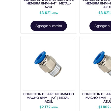
HEMBRA 8MM -1/4″ | METAL-
HEMBRA 8MM -1/
AZUL
AZU
$
3.621
$
3.621
+IVA
Agregar al carrito
Agregar al 
CONECTOR DE AIRE NEUMÁTICO
CONECTOR DE AI
MACHO 8MM – 1/2″ | METAL-
MACHO 6MM – 1/
AZUL
AZU
$
2.172
$
1.862
+IVA