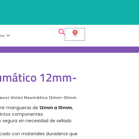
0
les
eumático 12mm-
Racor Unión Neumático 12mm-10mm
nir mangueras de
12mm a 10mm
,
tintos componentes.
 y segura sin necesidad de sellado
cado con materiales duraderos que