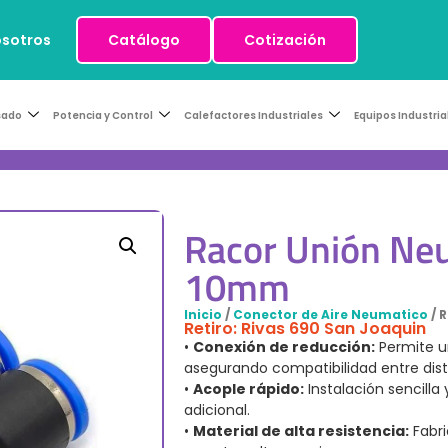
osotros
Catálogo
Cotización
sado
Potencia y Control
Calefactores Industriales
Equipos Industria
Racor Unión N
10mm
Inicio
/
Conector de Aire Neumatico
/ 
Retiro: Rivas 690 San Joaquin
•
Conexión de reducción:
Permite u
asegurando compatibilidad entre dis
•
Acople rápido:
Instalación sencilla
adicional.
•
Material de alta resistencia:
Fabri