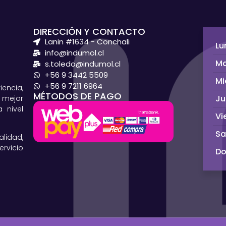
DIRECCIÓN Y CONTACTO
Lanin #1634 - Conchali
Lu
info@indumol.cl
Ma
s.toledo@indumol.cl
+56 9 3442 5509
Mi
+56 9 7211 6964
ncia,
MÉTODOS DE PAGO
Ju
 mejor
 nivel
Vi
S
lidad,
rvicio
D