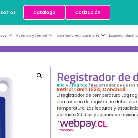
osotros
Catálogo
Cotización
sado
Potencia y Control
Calefactores Industriales
Equipos Industria
Registrador de 
Inicio
/
Log tag
/ Registrador de datos
Retiro: Lanin 1634, Conchali
El registrador de temperatura LogTag
una función de registro de datos qu
temperatura. Las lecturas y estadíst
de hasta 30 días y se pueden revisar e