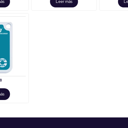
más
Leer más
Le
-8
más