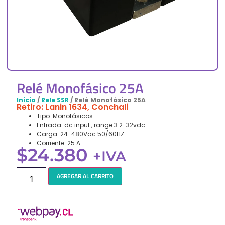
Relé Monofásico 25A
Inicio
/
Rele SSR
/ Relé Monofásico 25A
Retiro: Lanin 1634, Conchali
Tipo: Monofásicos
Entrada: dc input , range 3.2-32vdc
Carga: 24-480Vac 50/60HZ
Corriente: 25 A
$
24.380
+IVA
AGREGAR AL CARRITO