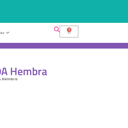
0
les
0A Hembra
A Hembra