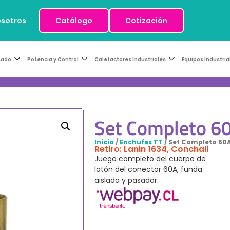
osotros
Catálogo
Cotización
sado
Potencia y Control
Calefactores Industriales
Equipos Industria
Set Completo 6
Inicio
/
Enchufes TT
/ Set Completo 60
Retiro: Lanin 1634, Conchali
Juego completo del cuerpo de
latón del conector 60A, funda
aislada y pasador.