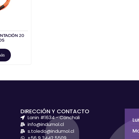
ENTACIÓN 20
OS
más
DIRECCIÓN Y CONTACTO
Lanin #1634 - Conchali
Lu
info@indumol.cl
Ma
s.toledo@indumol.cl
+56 9 3442 5509