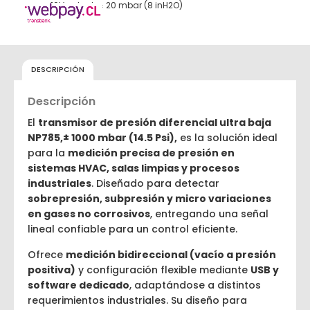
10V output, ± 20 mbar (8 inH2O)
DESCRIPCIÓN
Descripción
El
transmisor de presión diferencial ultra baja
NP785,± 1000 mbar (14.5 Psi),
es la solución ideal
para la
medición precisa de presión en
sistemas HVAC, salas limpias y procesos
industriales
. Diseñado para detectar
sobrepresión, subpresión y micro variaciones
en gases no corrosivos
, entregando una señal
lineal confiable para un control eficiente.
Ofrece
medición bidireccional (vacío a presión
positiva)
y configuración flexible mediante
USB y
software dedicado
, adaptándose a distintos
requerimientos industriales. Su diseño para