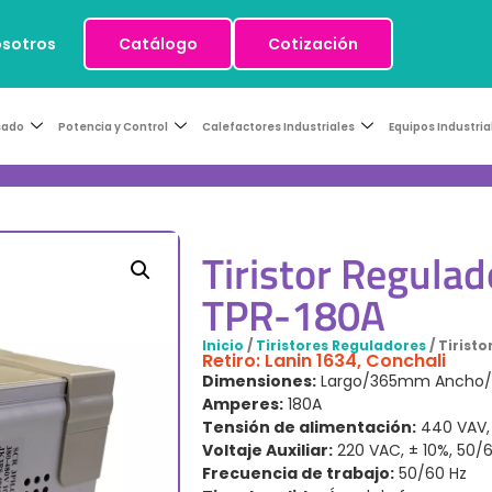
osotros
Catálogo
Cotización
sado
Potencia y Control
Calefactores Industriales
Equipos Industria
Tiristor Regulad
TPR-180A
Inicio
/
Tiristores Reguladores
/ Tirist
Retiro: Lanin 1634, Conchali
Dimensiones:
Largo/365mm Ancho/
Amperes:
180A
Tensión de alimentación:
440 VAV,
Voltaje Auxiliar:
220 VAC, ± 10%, 50/
Frecuencia de trabajo:
50/60 Hz