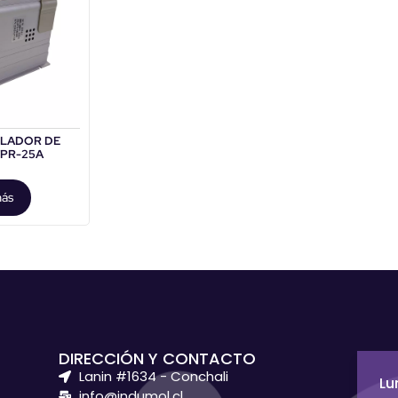
ULADOR DE
TPR-25A
más
DIRECCIÓN Y CONTACTO
Lanin #1634 - Conchali
Lu
info@indumol.cl