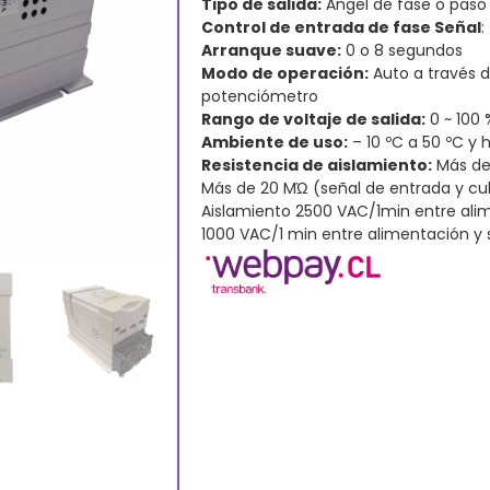
Tipo de salida:
Ángel de fase o paso 
Control de entrada de fase Señal
:
Arranque suave:
0 o 8 segundos
Modo de operación:
Auto a través d
potenciómetro
Rango de voltaje de salida:
0 ~ 100 
Ambiente de uso:
– 10 ºC a 50 ºC y
Resistencia de aislamiento:
Más de 
Más de 20 MΏ (señal de entrada y cu
Aislamiento 2500 VAC/1min entre ali
1000 VAC/1 min entre alimentación y 