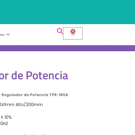
0
les
or de Potencia
or Regulador de Potencia TPR-180A
141mm Alto/200mm
 ± 10%
60HZ